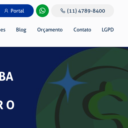
Portal
(11) 4789-8400
es
Blog
Orçamento
Contato
LGPD
IBA
R O