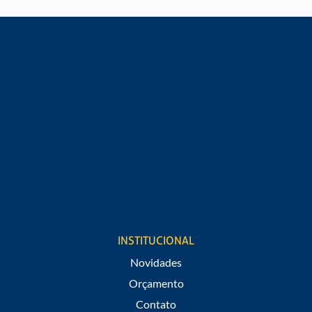
Digite seu e-mail*
Digite seu telefone*
Cargo
Estou de acordo em receber notificações de promoções e
novidades do São Raphael.
INSTITUCIONAL
Novidades
Orçamento
Contato