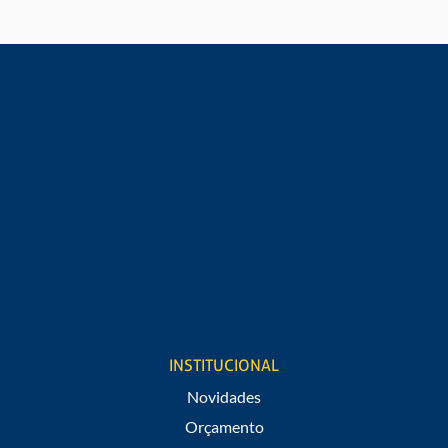
Digite seu nome*
Digite seu e-mail*
Digite seu telefone*
Cargo
Estou de acordo em receber notificações de promoções e
novidades do São Raphael.
INSTITUCIONAL
Novidades
Orçamento