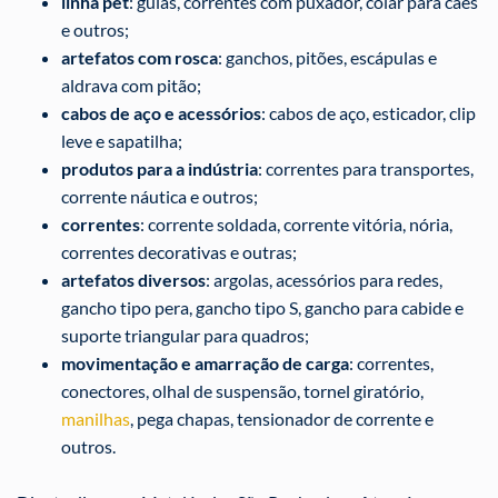
linha pet
: guias, correntes com puxador, colar para cães
e outros;
artefatos com rosca
: ganchos, pitões, escápulas e
aldrava com pitão;
cabos de aço e acessórios
: cabos de aço, esticador, clip
leve e sapatilha;
produtos para a indústria
: correntes para transportes,
corrente náutica e outros;
correntes
: corrente soldada, corrente vitória, nória,
correntes decorativas e outras;
artefatos diversos
: argolas, acessórios para redes,
gancho tipo pera, gancho tipo S, gancho para cabide e
suporte triangular para quadros;
movimentação e amarração de carga
: correntes,
conectores, olhal de suspensão, tornel giratório,
manilhas
, pega chapas, tensionador de corrente e
outros.