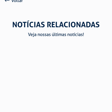
Voltar
NOTÍCIAS RELACIONADAS
Veja nossas últimas notícias!
CERTIFICAÇÕES E QUALIDADE SÃO RAPHAEL: CONFIE
NA MAIOR FABRICANTE DE CORRENTES E ARTEFATOS
DE ARAME DA AMÉRICA DO SUL
Marcos Antônio Picoli
Confira a importância de certificações e qualidade na São
Raphael para saber porque confiar nos produtos dessa