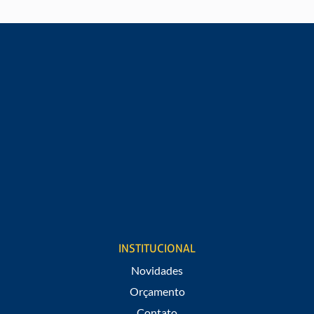
Digite seu e-mail*
Digite seu telefone*
Cargo
Estou de acordo em receber notificações de promoções e
novidades do São Raphael.
INSTITUCIONAL
Novidades
Orçamento
Contato