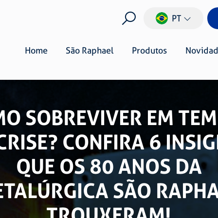
PT
Home
São Raphael
Produtos
Novidad
O SOBREVIVER EM TE
CRISE? CONFIRA 6 INSI
QUE OS 80 ANOS DA
TALÚRGICA SÃO RAPH
TROUXERAM!