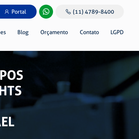
Portal
(11) 4789-8400
es
Blog
Orçamento
Contato
LGPD
MPOS
GHTS
AEL