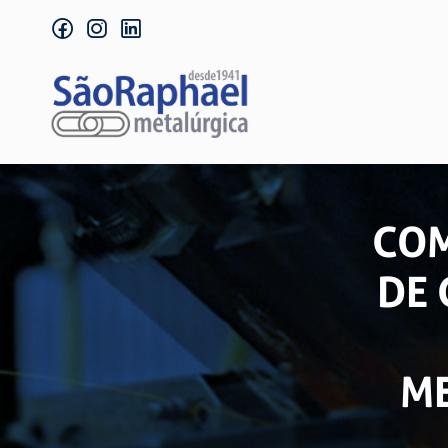
facebook
instagram
linkedin
COM
DE 
ME