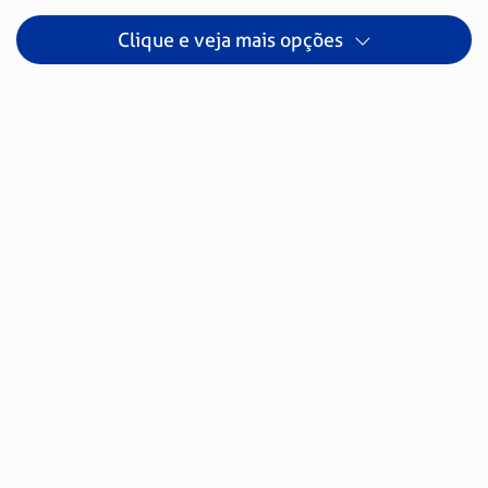
Clique e veja mais opções
19 de junho de 2026
GALVANIZAÇÃO: ENTENDA MAIS SOBRE ESSE PROCESSO DE
PROTEÇÃO DO AÇO
Descubra como o processo de galvanização funciona, os
tipos, a sua importância para proteger o aço e veja quais são
seus benefícios!
Leia mais
03 de junho de 2026