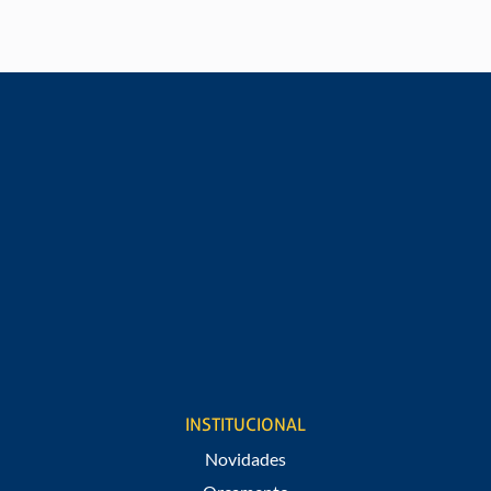
Digite seu nome*
Digite seu e-mail*
Digite seu telefone*
Cargo
Estou de acordo em receber notificações de promoções e
novidades do São Raphael.
INSTITUCIONAL
Novidades