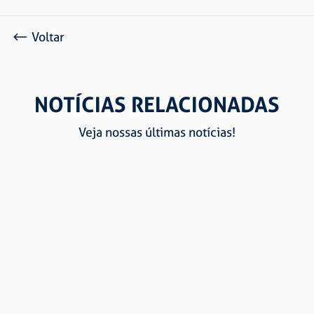
Voltar
NOTÍCIAS RELACIONADAS
Veja nossas últimas notícias!
CERTIFICAÇÕES E QUALIDADE SÃO RAPHAEL: CONFIE
NA MAIOR FABRICANTE DE CORRENTES E ARTEFATOS
DE ARAME DA AMÉRICA DO SUL
Marcos Antônio Picoli