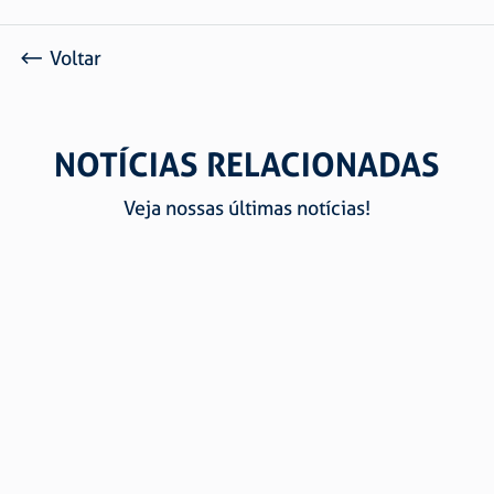
Voltar
NOTÍCIAS RELACIONADAS
Veja nossas últimas notícias!
CERTIFICAÇÕES E QUALIDADE SÃO RAPHAEL: CONFIE
NA MAIOR FABRICANTE DE CORRENTES E ARTEFATOS
DE ARAME DA AMÉRICA DO SUL
Marcos Antônio Picoli