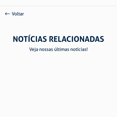
Voltar
NOTÍCIAS RELACIONADAS
Veja nossas últimas notícias!
CERTIFICAÇÕES E QUALIDADE SÃO RAPHAEL: CONFIE
NA MAIOR FABRICANTE DE CORRENTES E ARTEFATOS
DE ARAME DA AMÉRICA DO SUL
Marcos Antônio Picoli