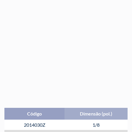
Código
Dimensão (pol.)
2014030Z
1/8