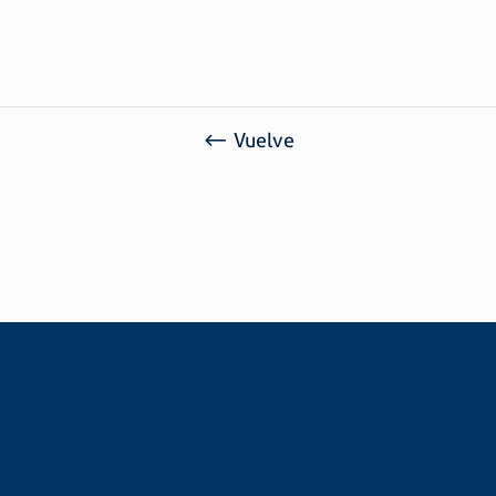
Ref. 2014
Acabamento: Zincado (Z)
Classificação Fiscal: 73.26.90.90
Vuelve
SOLICITAR PRESUPUESTO
¿Le gustaría conocer valores e información sobre
nuestros productos?
Llene nuestro formulario