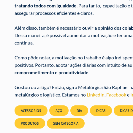
tratando todos com igualdade
. Para tanto, capacitação e 
assegurar processos eficientes e claros.
Além disso, também é necessário
ouvir a opinião dos col
Dessa maneira, é possível aumentar a motivação e ter uma
contínua.
Como pôde notar, a motivação no trabalho é algo indispen
positivos. Portanto, adotar ações diárias com intuito de 
comprometimento e produtividade.
Gostou do artigo? Então, siga a Metalúrgica São Raphael na
metalúrgico e logístico. Estamos no
LinkedIn
,
Facebook
e
I
ACESSÓRIOS
AÇO
DIA
DICAS
DICAS 
PRODUTOS
SEM CATEGORIA