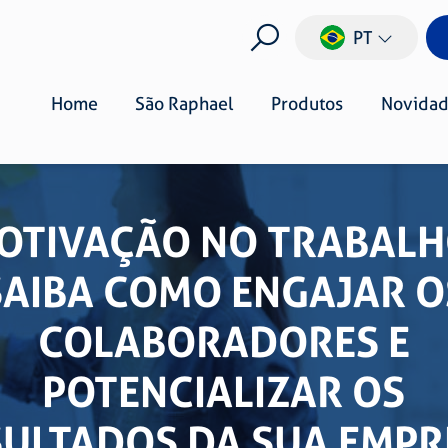
PT
Home
São Raphael
Produtos
Novidad
OTIVAÇÃO NO TRABALH
SAIBA COMO ENGAJAR O
COLABORADORES E
POTENCIALIZAR OS
SULTADOS DA SUA EMPR