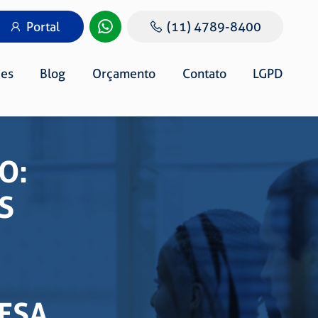
Portal
(11) 4789-8400
es
Blog
Orçamento
Contato
LGPD
O:
S
ESA