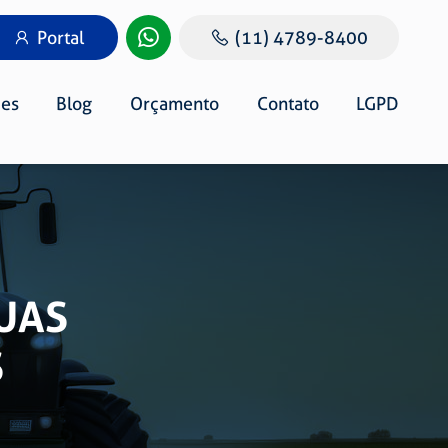
Portal
(11) 4789-8400
es
Blog
Orçamento
Contato
LGPD
UAS
S