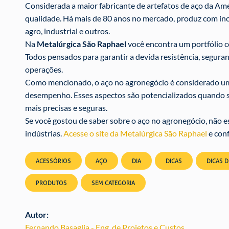
Considerada a maior fabricante de artefatos de aço da Amé
qualidade. Há mais de 80 anos no mercado, produz com ino
agro, industrial e outros.
Na
Metalúrgica São Raphael
você encontra um portfólio c
Todos pensados para garantir a devida resistência, segura
operações.
Como mencionado, o aço no agronegócio é considerado um d
desempenho. Esses aspectos são potencializados quando se
mais precisas e seguras.
Se você gostou de saber sobre o aço no agronegócio, não 
indústrias.
Acesse o site da Metalúrgica São Raphael
e conf
ACESSÓRIOS
AÇO
DIA
DICAS
DICAS 
PRODUTOS
SEM CATEGORIA
Autor:
Fernando Basaglia - Eng. de Projetos e Custos