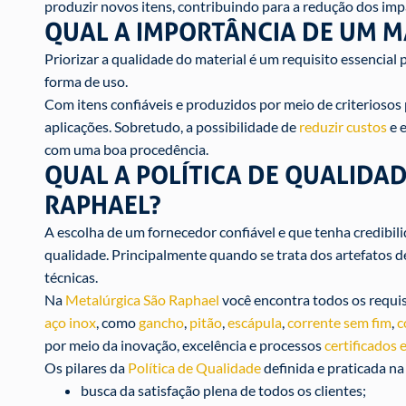
produzir novos itens, contribuindo para a redução dos imp
QUAL A IMPORTÂNCIA DE UM M
Priorizar a qualidade do material é um requisito essencia
forma de uso.
Com itens confiáveis e produzidos por meio de criterioso
aplicações. Sobretudo, a possibilidade de
reduzir custos
e e
com uma boa procedência.
QUAL A POLÍTICA DE QUALIDA
RAPHAEL?
A escolha de um fornecedor confiável e que tenha credibil
qualidade. Principalmente quando se trata dos artefatos d
técnicas.
Na
Metalúrgica São Raphael
você encontra todos os requis
aço inox
, como
gancho
,
pitão
,
escápula
,
corrente sem fim
,
c
por meio da inovação, excelência e processos
certificados
Os pilares da
Política de Qualidade
definida e praticada na
busca da satisfação plena de todos os clientes;