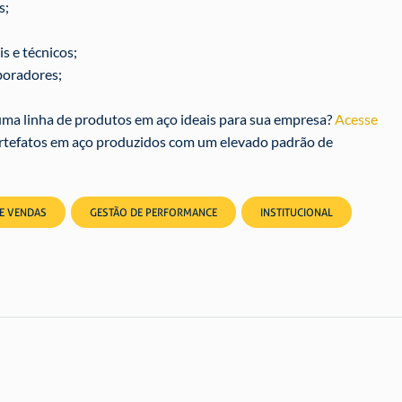
s;
s e técnicos;
boradores;
uma linha de produtos em aço ideais para sua empresa?
Acesse
 artefatos em aço produzidos com um elevado padrão de
DE VENDAS
GESTÃO DE PERFORMANCE
INSTITUCIONAL