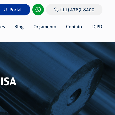
Portal
(11) 4789-8400
es
Blog
Orçamento
Contato
LGPD
ISA