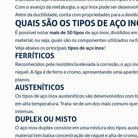
Com o avanço da metalurgia, o aço inox pode ser desenvolv
Além da ductilidade, conta com propriedades para a devida
QUAIS SÃO OS TIPOS DE AÇO I
É possível notar
mais de 50 tipos
de aço inox, divididos e
material, ou seja, quais são os componentes utilizados na
Veja abaixo os principais
tipos de aço inox
!
FERRÍTICOS
Reconhecidos pela resistência elevada à corrosão, o aço i
níquel. A liga é de ferro e cromo, apresentando uma aparên
planos.
AUSTENÍTICOS
Os tipos de aço inox austeníticos são desenvolvidos com b
em alta temperatura. Trata-se de um dos mais comuns que 
intensas.
DUPLEX OU MISTO
O aço inox duplex consiste em uma mistura dos tipos auste
material tem baixa concentração de níquel e alta de cromo,