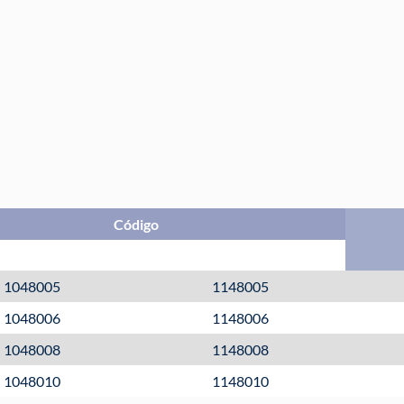
Código
sem Bucha
com Bucha
1048005
1148005
1048006
1148006
1048008
1148008
1048010
1148010