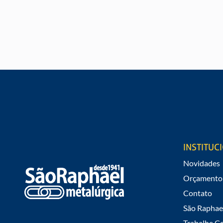
SOLICITE UM ORÇAMENT
Gostaria de saber valores e informações
INSTITUC
Novidades
Orçamento
Contato
São Raphae
Trabalhe C