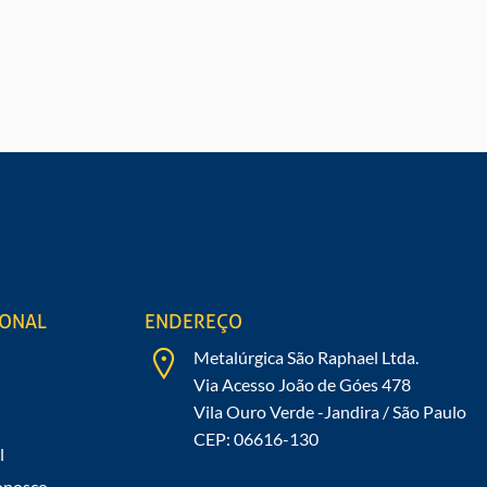
O
Preen
 de nossos produtos?
IONAL
ENDEREÇO
Metalúrgica São Raphael Ltda.
Via Acesso João de Góes 478
Vila Ouro Verde -Jandira / São Paulo
CEP: 06616-130
l
onosco