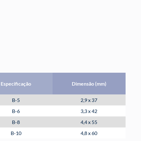
Especificação
Dimensão (mm)
B-5
2,9 x 37
B-6
3,3 x 42
B-8
4,4 x 55
B-10
4,8 x 60