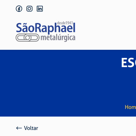
facebook
instagram
linkedin
ES
Hom
Voltar