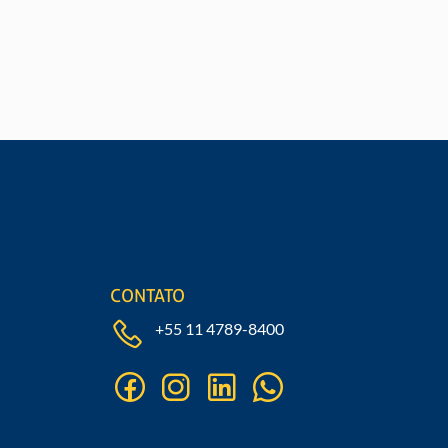
cha nosso formulário
CONTATO
+55 11 4789-8400
facebook
instagram
linkedin
whatsapp