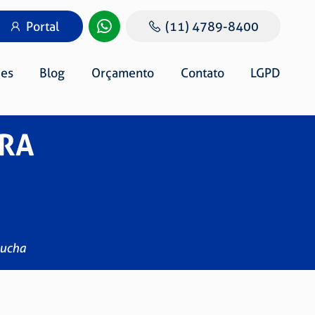
Portal
(11) 4789-8400
es
Blog
Orçamento
Contato
LGPD
ARA
Bucha