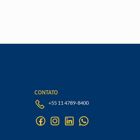
cha nosso formulário
CONTATO
+55 11 4789-8400
facebook
instagram
linkedin
whatsapp