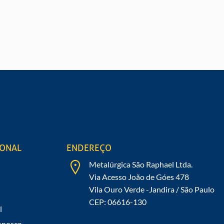
O
Preen
 de nossos produtos?
IONAL
ENDEREÇO
Metalúrgica São Raphael Ltda.
Via Acesso João de Góes 478
Vila Ouro Verde -Jandira / São Paulo
CEP: 06616-130
l
onosco