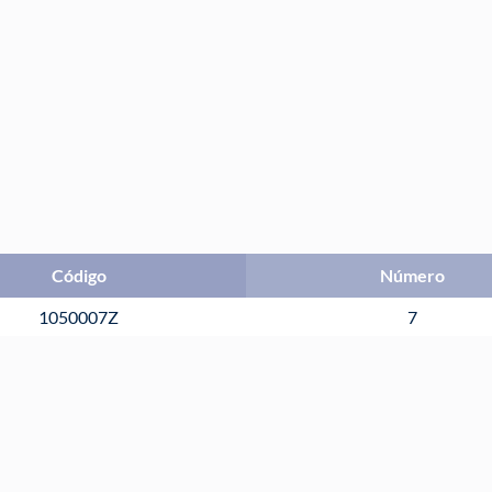
Código
Número
1050007Z
7