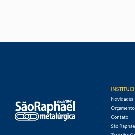
SOLICITE UM ORÇAMENT
Gostaria de saber valores e informações
INSTITUC
Novidades
Orçamento
Contato
São Raphae
Trabalhe C