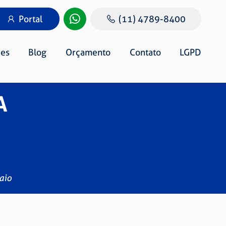
Portal
(11) 4789-8400
es
Blog
Orçamento
Contato
LGPD
A
aio