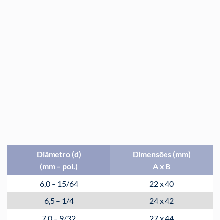
Diâmetro (d)
Dimensões (mm)
(mm – pol.)
A x B
6,0 – 15/64
22 x 40
6,5 – 1/4
24 x 42
7,0 – 9/32
27 x 44