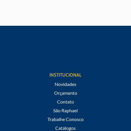
SOLICITE UM ORÇAMENTO
Gostaria de saber valores e informações de nossos
produtos?
Preencha nosso formulário
INSTITUCIONAL
Novidades
Orçamento
Contato
São Raphael
Trabalhe Conosco
Catálogos