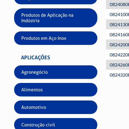
0824080
0824100
Produtos de Aplicação na
Indústria
0824130
0824160
Produtos em Aço Inox
0824200
0824220
APLICAÇÕES
0824260
Agronegócio
0824320
Alimentos
Automotivo
Construção civil