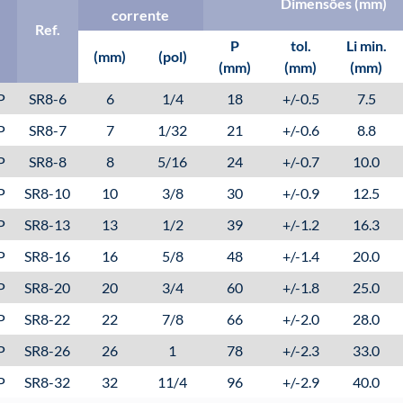
Dimensões (mm)
corrente
Ref.
P
tol.
Li min.
(mm)
(pol)
(mm)
(mm)
(mm)
P
SR8-6
6
1/4
18
+/-0.5
7.5
P
SR8-7
7
1/32
21
+/-0.6
8.8
P
SR8-8
8
5/16
24
+/-0.7
10.0
P
SR8-10
10
3/8
30
+/-0.9
12.5
P
SR8-13
13
1/2
39
+/-1.2
16.3
P
SR8-16
16
5/8
48
+/-1.4
20.0
P
SR8-20
20
3/4
60
+/-1.8
25.0
P
SR8-22
22
7/8
66
+/-2.0
28.0
P
SR8-26
26
1
78
+/-2.3
33.0
P
SR8-32
32
11/4
96
+/-2.9
40.0