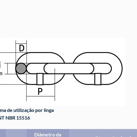
r de redução da carga
ação em % da carga de utilização conforme o aumento de tempera
 -40 ≤ t < 200º C
200 ≤ t < 300º C
300 ≤ t < 400º C
a de utilização por linga
T NBR 15516
Diâmetro da