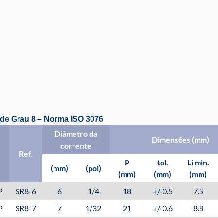
 de Grau 8 – Norma ISO 3076
Diâmetro da
Dimensões (mm)
corrente
Ref.
P
tol.
Li min.
(mm)
(pol)
(mm)
(mm)
(mm)
P
SR8-6
6
1/4
18
+/-0.5
7.5
P
SR8-7
7
1/32
21
+/-0.6
8.8