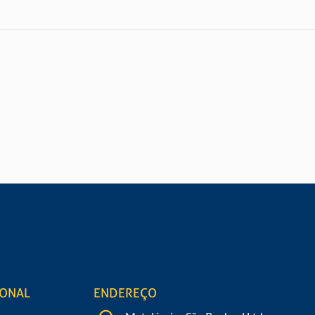
O
Preen
 de nossos produtos?
IONAL
ENDEREÇO