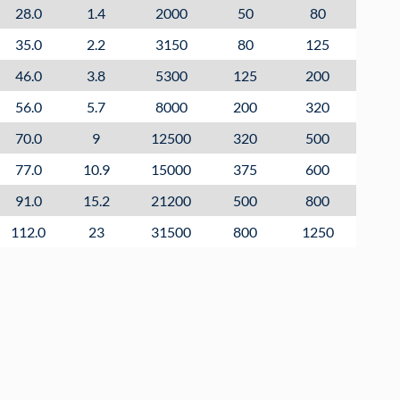
28.0
1.4
2000
50
80
35.0
2.2
3150
80
125
46.0
3.8
5300
125
200
56.0
5.7
8000
200
320
70.0
9
12500
320
500
77.0
10.9
15000
375
600
91.0
15.2
21200
500
800
112.0
23
31500
800
1250