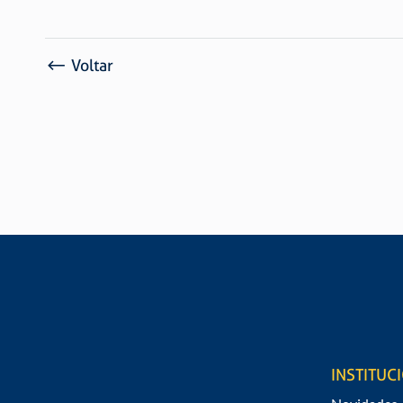
Voltar
SOLICITE UM ORÇAMENT
Gostaria de saber valores e informações
INSTITUC