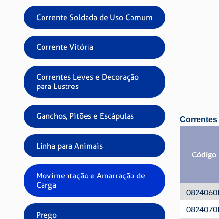
Corrente Soldada de Uso Comum
Corrente Vitória
Correntes Leves e Decoração
para Lustres
Ganchos, Pitões e Escápulas
Correntes
Linha para Animais
Código
Movimentação e Amarração de
Carga
0824060
0824070
Prego