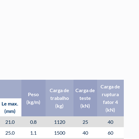
Carga de
Carga de
Carga de
Peso
ruptura
trabalho
teste
(kg/m)
fator 4
Le max.
(kg)
(kN)
(kN)
(mm)
21.0
0.8
1120
25
40
25.0
1.1
1500
40
60