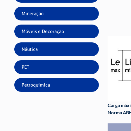
Fato
Vari
Mineração
100%
90% 
Móveis e Decoração
75% 
Náutica
PET
Petroquímica
Carga máxim
Norma ABN