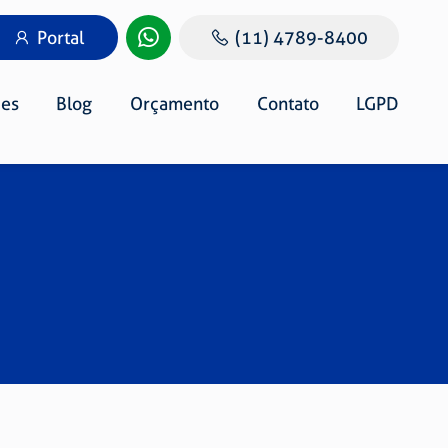
Portal
(11) 4789-8400
es
Blog
Orçamento
Contato
LGPD