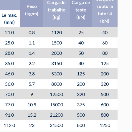
Carga de
Carga de
Peso
ruptura
trabalho
teste
(kg/m)
fator 4
Le max.
(kg)
(kN)
(kN)
(mm)
21.0
0.8
1120
25
40
25.0
1.1
1500
40
60
28.0
1.4
2000
50
80
35.0
2.2
3150
80
125
46.0
3.8
5300
125
200
56.0
5.7
8000
200
320
70.0
9
12500
320
500
77.0
10.9
15000
375
600
91.0
15.2
21200
500
800
112.0
23
31500
800
1250