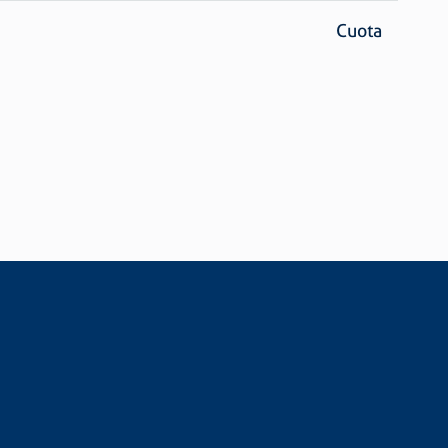
Cuota
nico*
.