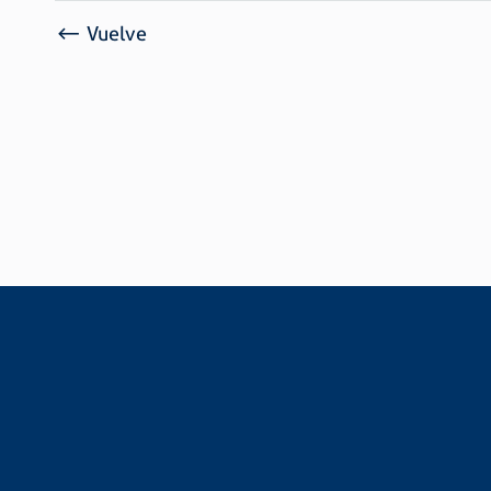
Vuelve
Escrib
¡Regístrese para
recibir noticias de
Escrib
São Raphael!