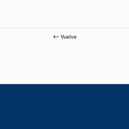
Ref. 2014
Acabamento: Zincado (Z)
Classificação Fiscal: 73.26.90.90
Vuelve
SOLICITAR PRESUPUESTO
¿Le gustaría conocer valores e información sobre
nuestros productos?
Llene nuestro formulario