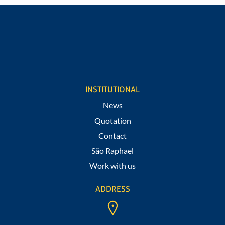
REQUEST A QUOTE
Would you like to know values and information about
our products?
Fill out our form
INSTITUTIONAL
News
Quotation
Contact
São Raphael
Work with us
ADDRESS