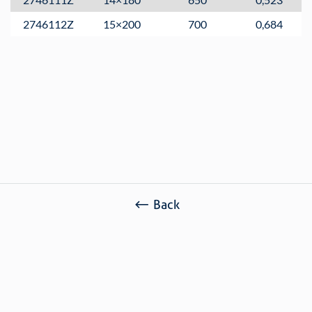
2746112Z
15×200
700
0,684
Ref.: 2746
Acabamento: Zincado (Z)
Classificação Fiscal: 73.26.90.90
Back