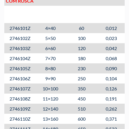
COM ROSCA
Tamanho
Resistência a
Peso
Código
(mm)
trabalho (kg)
(kg/pç)
2746101Z
4×40
60
0,012
2746102Z
5×50
100
0,023
2746103Z
6×60
120
0,042
2746104Z
7×70
180
0,068
2746105Z
8×80
230
0,090
2746106Z
9×90
250
0,104
2746107Z
10×100
350
0,126
2746108Z
11×120
450
0,191
2746109Z
12×140
510
0,262
2746110Z
13×160
600
0,371
2746111Z
14×180
650
0,523