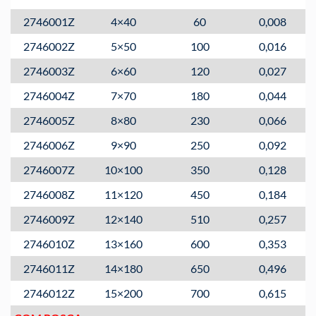
2746001Z
4×40
60
0,008
2746002Z
5×50
100
0,016
2746003Z
6×60
120
0,027
2746004Z
7×70
180
0,044
2746005Z
8×80
230
0,066
2746006Z
9×90
250
0,092
2746007Z
10×100
350
0,128
2746008Z
11×120
450
0,184
2746009Z
12×140
510
0,257
2746010Z
13×160
600
0,353
2746011Z
14×180
650
0,496
2746012Z
15×200
700
0,615