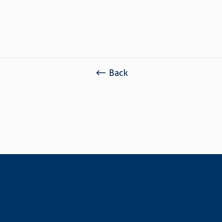
Ref.: 1029
Acabamento: Zincado (Z)
Classificação Fiscal: 73.15.89.00
Back
REQUEST A QUOTE
Would you like to know values and information about
our products?