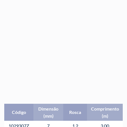
Dimensão
Comprimento
Código
Rosca
(mm)
(m)
1029307Z
7
1,2
3,00