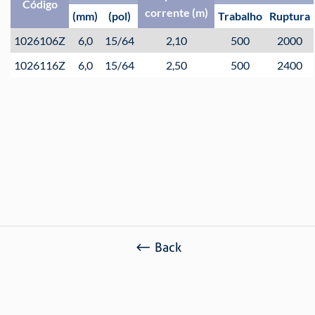
Código
corrente (m)
(mm)
(pol)
Trabalho
Ruptura
1026106Z
6,0
15/64
2,10
500
2000
1026116Z
6,0
15/64
2,50
500
2400
Ref. 1026
Acabamento: Zincada (Z)
Classificação fiscal: 73.15.82.00
Back