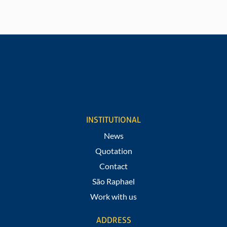
REQUEST A QUOTE
Would you like to know values and information about
our products?
Fill out our form
INSTITUTIONAL
News
Quotation
Contact
São Raphael
Work with us
ADDRESS